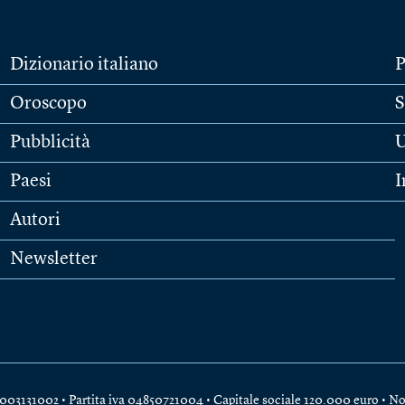
Dizionario italiano
P
Oroscopo
S
Pubblicità
U
Paesi
I
Autori
Newsletter
e 04003131002 • Partita iva 04850721004 • Capitale sociale 120.000 euro •
No