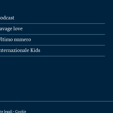
odcast
avage love
ltimo numero
nternazionale Kids
te legali
•
Cookie