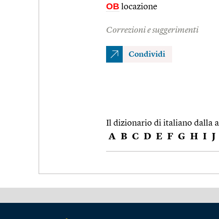
OB
locazione
Correzioni e suggerimenti
Condividi
Il dizionario di italiano dalla a
A
B
C
D
E
F
G
H
I
J