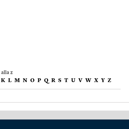
 alla z
K
L
M
N
O
P
Q
R
S
T
U
V
W
X
Y
Z