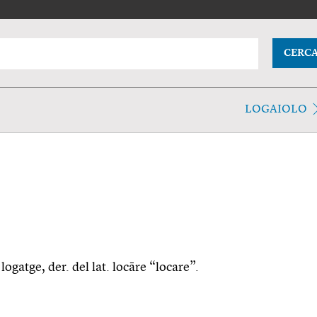
CERC
LOGAIOLO
logatge, der. del lat. locāre “locare”.