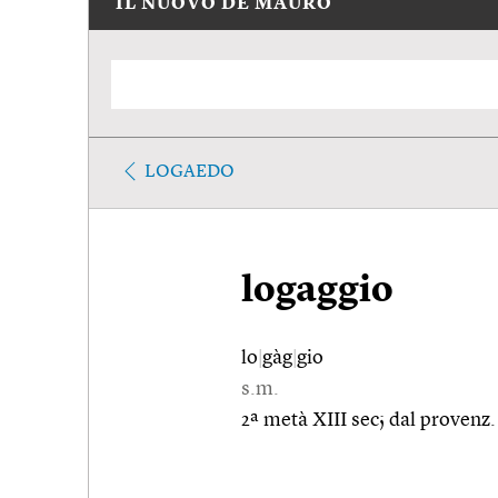
IL NUOVO DE MAURO
LOGAEDO
logaggio
lo
|
gàg
|
gio
s.m.
2ª metà XIII sec; dal provenz. 