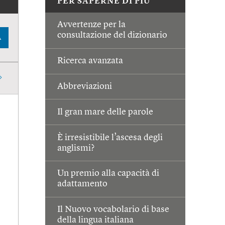
PER SAPERNE DI PIÙ
Avvertenze per la
consultazione del dizionario
A
Ricerca avanzata
Abbreviazioni
Il gran mare delle parole
È irresistibile l’ascesa degli
anglismi?
Un premio alla capacità di
adattamento
Il Nuovo vocabolario di base
della lingua italiana