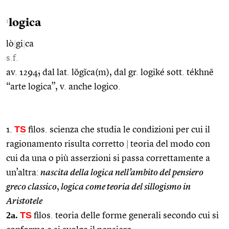
logica
1
lò
|
gi
|
ca
s.f.
av. 1294; dal lat. lŏgĭca(m), dal gr. logiké sott. tékhnē
“arte logica”, v. anche logico.
TS
1.
filos. scienza che studia le condizioni per cui il
ragionamento risulta corretto
|
teoria del modo con
cui da una o più asserzioni si passa correttamente a
un’altra:
nascita della logica nell’ambito del pensiero
greco classico
,
logica come teoria del sillogismo in
Aristotele
2a.
TS
filos. teoria delle forme generali secondo cui si