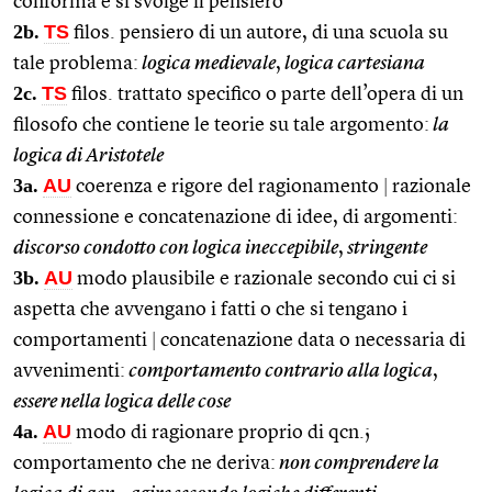
conforma e si svolge il pensiero
2b.
TS
filos. pensiero di un autore, di una scuola su
tale problema:
logica medievale
,
logica cartesiana
2c.
TS
filos. trattato specifico o parte dell’opera di un
filosofo che contiene le teorie su tale argomento:
la
logica di Aristotele
3a.
AU
coerenza e rigore del ragionamento
|
razionale
connessione e concatenazione di idee, di argomenti:
discorso condotto con logica ineccepibile
,
stringente
3b.
AU
modo plausibile e razionale secondo cui ci si
aspetta che avvengano i fatti o che si tengano i
comportamenti
|
concatenazione data o necessaria di
avvenimenti:
comportamento contrario alla logica
,
essere nella logica delle cose
4a.
AU
modo di ragionare proprio di qcn.;
comportamento che ne deriva:
non comprendere la