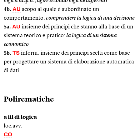
logica di qcn.
,
agire secondo logiche differenti
4b.
AU
scopo al quale è subordinato un
comportamento:
comprendere la logica di una decisione
5a.
AU
insieme dei principi che stanno alla base di un
sistema teorico e pratico:
la logica di un sistema
economico
5b.
TS
inform. insieme dei principi scelti come base
per progettare un sistema di elaborazione automatica
di dati
Polirematiche
a fil di logica
loc.avv.
CO