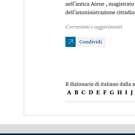
nell’antica Atene , magistrato
dell’amministrazione cittadin
Correzioni e suggerimenti
Condividi
Il dizionario di italiano dalla a
A
B
C
D
E
F
G
H
I
J