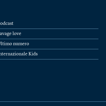
odcast
avage love
ltimo numero
nternazionale Kids