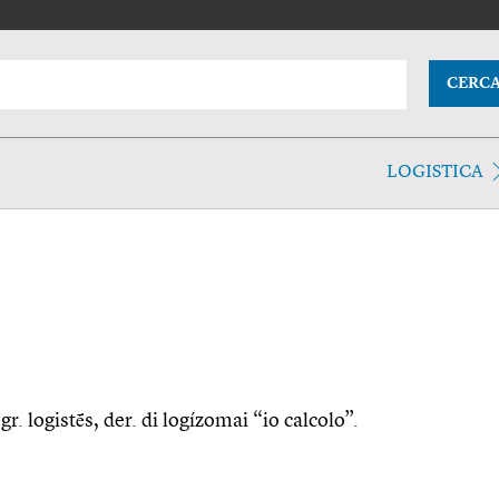
CERC
LOGISTICA
 gr. logistḗs, der. di logízomai “io calcolo”.