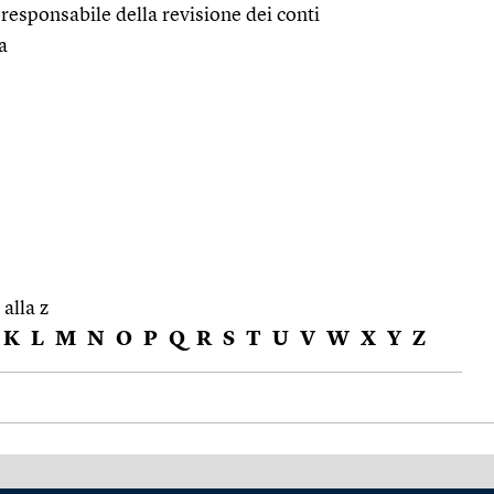
 responsabile della revisione dei conti
a
 alla z
K
L
M
N
O
P
Q
R
S
T
U
V
W
X
Y
Z