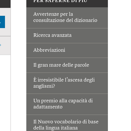
PER SAPERNE DI PIÙ
Avvertenze per la
consultazione del dizionario
A
Ricerca avanzata
Abbreviazioni
Il gran mare delle parole
È irresistibile l’ascesa degli
anglismi?
Un premio alla capacità di
adattamento
Il Nuovo vocabolario di base
della lingua italiana