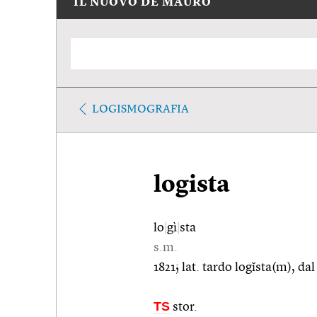
IL NUOVO DE MAURO
LOGISMOGRAFIA
logista
lo
|
gì
|
sta
s.m.
1821; lat. tardo logĭsta(m), dal
TS
stor.