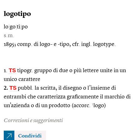
logotipo
lo
|
go
|
tì
|
po
s.m.
1895; comp. di logo- e -tipo, cfr. ingl. logotype.
TS
1.
tipogr. gruppo di due o più lettere unite in un
unico carattere
2.
TS
pubbl. la scritta, il disegno o l’insieme di
entrambi che caratterizza graficamente il marchio di
1
un’azienda o di un prodotto (accorc.
logo)
Correzioni e suggerimenti
Condividi