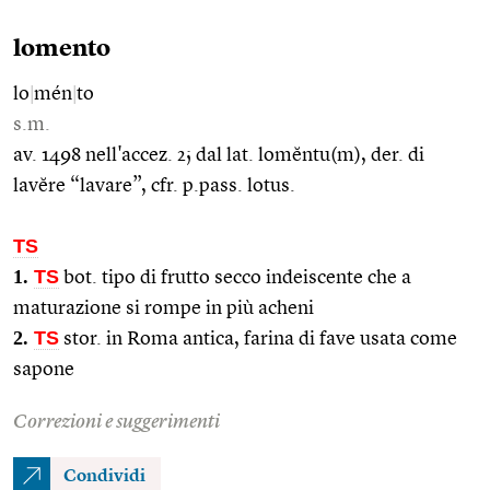
lomento
lo
|
mén
|
to
s.m.
av. 1498 nell'accez. 2; dal lat. lomĕntu(m), der. di
lavĕre “lavare”, cfr. p.pass. lotus.
TS
1.
TS
bot. tipo di frutto secco indeiscente che a
maturazione si rompe in più acheni
2.
TS
stor. in Roma antica, farina di fave usata come
sapone
Correzioni e suggerimenti
Condividi