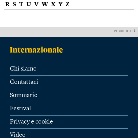
R
S
T
U
V
W
X
Y
Z
PUBBLICITÀ
Chi siamo
Contattaci
Sommario
Festival
Privacy e cookie
Video