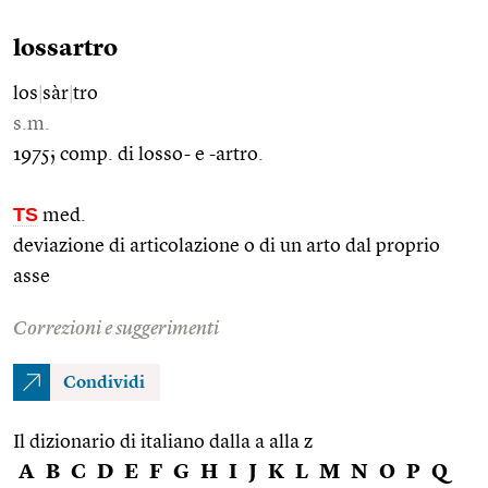
lossartro
los
|
sàr
|
tro
s.m.
1975; comp. di losso- e -artro.
TS
med.
deviazione di articolazione o di un arto dal proprio
asse
Correzioni e suggerimenti
Condividi
Il dizionario di italiano dalla a alla z
A
B
C
D
E
F
G
H
I
J
K
L
M
N
O
P
Q