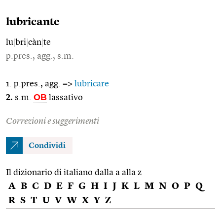
lubricante
lu
|
bri
|
càn
|
te
p.pres., agg., s.m.
1. p.pres., agg. =>
lubricare
2.
OB
s.m.
lassativo
Correzioni e suggerimenti
Condividi
Il dizionario di italiano dalla a alla z
A
B
C
D
E
F
G
H
I
J
K
L
M
N
O
P
Q
R
S
T
U
V
W
X
Y
Z