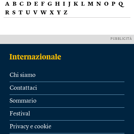
A
B
C
D
E
F
G
H
I
J
K
L
M
N
O
P
Q
R
S
T
U
V
W
X
Y
Z
PUBBLICITÀ
Chi siamo
Contattaci
Sommario
Festival
Privacy e cookie