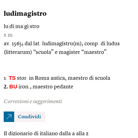
ludimagistro
lu
|
di
|
ma
|
gì
|
stro
s.m.
av. 1565; dal lat. ludimagĭstru(m), comp. di ludus
(litterarum) “scuola” e magister “maestro”.
TS
1.
stor. in Roma antica, maestro di scuola
2.
BU
iron., maestro pedante
Correzioni e suggerimenti
Condividi
Il dizionario di italiano dalla a alla z