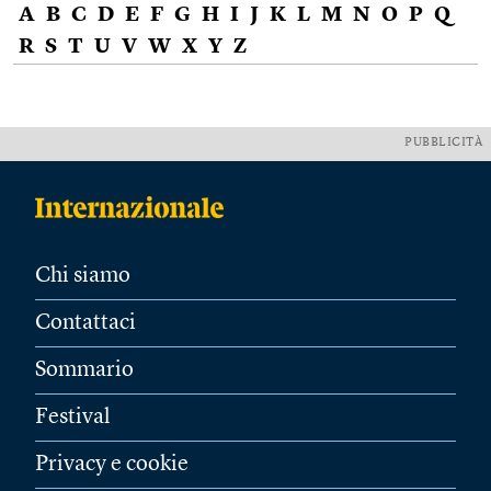
A
B
C
D
E
F
G
H
I
J
K
L
M
N
O
P
Q
R
S
T
U
V
W
X
Y
Z
PUBBLICITÀ
Chi siamo
Contattaci
Sommario
Festival
Privacy e cookie