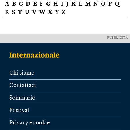
A
B
C
D
E
F
G
H
I
J
K
L
M
N
O
P
Q
R
S
T
U
V
W
X
Y
Z
PUBBLICITÀ
Chi siamo
Contattaci
Sommario
Festival
Privacy e cookie