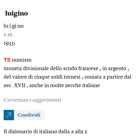
luigino
1
lu
|
i
|
gì
|
no
s.m.
1933;
TS
numism.
moneta divisionale dello scudo francese , in argento ,
del valore di cinque soldi tornesi , coniata a partire dal
sec. XVII , anche in molte zecche italiane
Correzioni e suggerimenti
Condividi
Il dizionario di italiano dalla a alla z