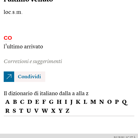
loc.s.m.
CO
l’ultimo arrivato
Correzioni e suggerimenti
Condividi
Il dizionario di italiano dalla a alla z
A
B
C
D
E
F
G
H
I
J
K
L
M
N
O
P
Q
R
S
T
U
V
W
X
Y
Z