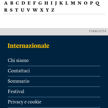
A
B
C
D
E
F
G
H
I
J
K
L
M
N
O
P
Q
R
S
T
U
V
W
X
Y
Z
PUBBLICITÀ
Chi siamo
Contattaci
Sommario
Festival
Privacy e cookie