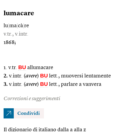
lumacare
lu
|
ma
|
cà
|
re
v.tr., v.intr.
1868;
BU
1. v.tr.
allumacare
2.
BU
v.intr. (
avere
)
lett., muoversi lentamente
3.
BU
v.intr. (
avere
)
lett., parlare a vanvera
Correzioni e suggerimenti
Condividi
Il dizionario di italiano dalla a alla z