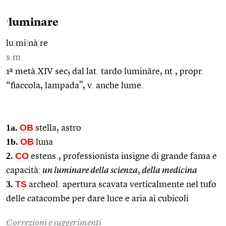
luminare
1
lu
|
mi
|
nà
|
re
s.m.
1ª metà XIV sec; dal lat. tardo lumināre, nt., propr.
“fiaccola, lampada”, v. anche lume.
1a.
OB
stella, astro
1b.
OB
luna
2.
CO
estens., professionista insigne di grande fama e
capacità:
un luminare della scienza
,
della medicina
3.
TS
archeol. apertura scavata verticalmente nel tufo
delle catacombe per dare luce e aria ai cubicoli
Correzioni e suggerimenti