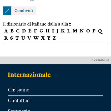
Condividi
Il dizionario di italiano dalla a alla z
A
B
C
D
E
F
G
H
I
J
K
L
M
N
O
P
Q
R
S
T
U
V
W
X
Y
Z
PUBBLICITÀ
Chi siamo
Contattaci