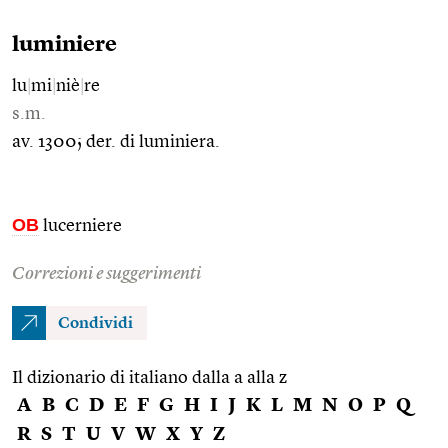
luminiere
lu
|
mi
|
niè
|
re
s.m.
av. 1300; der. di luminiera.
OB
lucerniere
Correzioni e suggerimenti
Condividi
Il dizionario di italiano dalla a alla z
A
B
C
D
E
F
G
H
I
J
K
L
M
N
O
P
Q
R
S
T
U
V
W
X
Y
Z