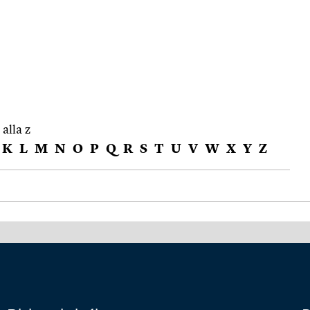
 alla z
K
L
M
N
O
P
Q
R
S
T
U
V
W
X
Y
Z