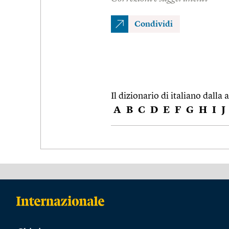
Condividi
Il dizionario di italiano dalla a
A
B
C
D
E
F
G
H
I
J