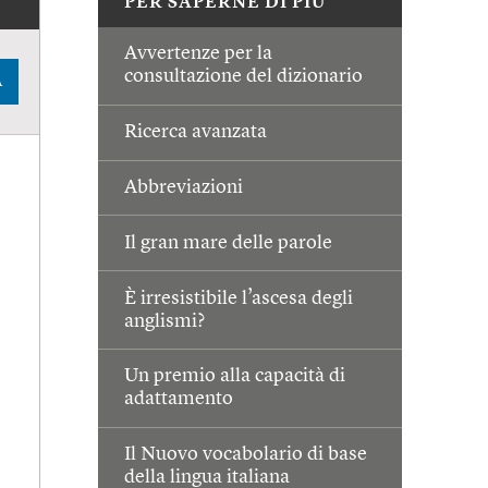
PER SAPERNE DI PIÙ
Avvertenze per la
consultazione del dizionario
A
Ricerca avanzata
Abbreviazioni
Il gran mare delle parole
È irresistibile l’ascesa degli
anglismi?
Un premio alla capacità di
adattamento
Il Nuovo vocabolario di base
della lingua italiana