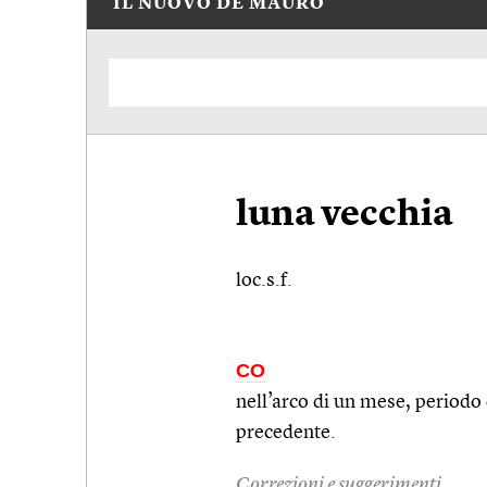
IL NUOVO DE MAURO
luna vecchia
loc.s.f.
CO
nell’arco di un mese, periodo
precedente.
Correzioni e suggerimenti