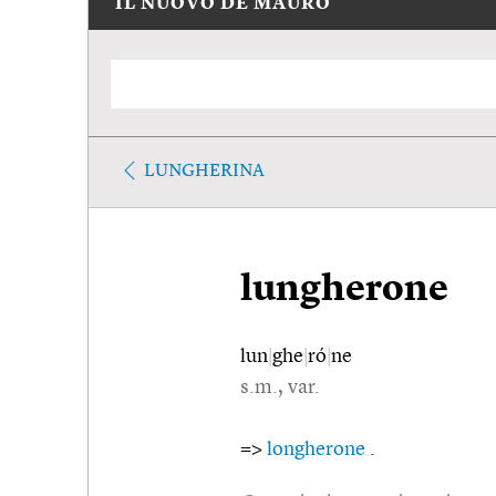
IL NUOVO DE MAURO
LUNGHERINA
lungherone
lun
|
ghe
|
ró
|
ne
s.m., var.
=>
longherone
.