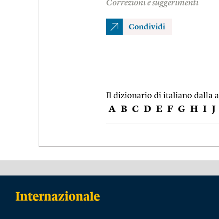
Correzioni e suggerimenti
Condividi
Il dizionario di italiano dalla a
A
B
C
D
E
F
G
H
I
J