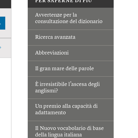
PER SAPERNE DI PIÙ
Avvertenze per la
consultazione del dizionario
A
Ricerca avanzata
Abbreviazioni
Il gran mare delle parole
È irresistibile l’ascesa degli
anglismi?
Un premio alla capacità di
adattamento
Il Nuovo vocabolario di base
della lingua italiana