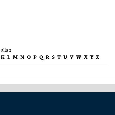
 alla z
K
L
M
N
O
P
Q
R
S
T
U
V
W
X
Y
Z