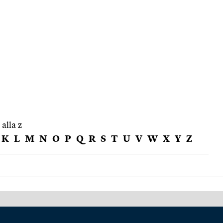
 alla z
K
L
M
N
O
P
Q
R
S
T
U
V
W
X
Y
Z