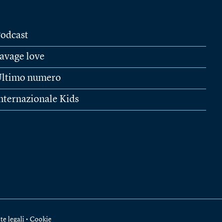
odcast
avage love
ltimo numero
nternazionale Kids
te legali
•
Cookie