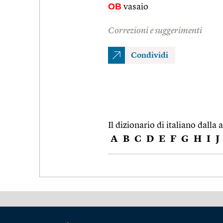
OB
vasaio
Correzioni e suggerimenti
Condividi
Il dizionario di italiano dalla a
A
B
C
D
E
F
G
H
I
J