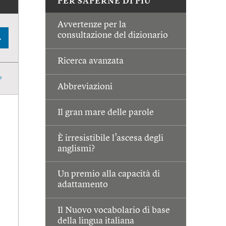
PER SAPERNE DI PIÙ
Avvertenze per la
consultazione del dizionario
A
Ricerca avanzata
Abbreviazioni
Il gran mare delle parole
È irresistibile l’ascesa degli
anglismi?
Un premio alla capacità di
adattamento
Il Nuovo vocabolario di base
della lingua italiana