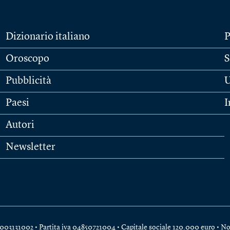
Dizionario italiano
P
Oroscopo
S
Pubblicità
U
Paesi
I
Autori
Newsletter
e 04003131002 • Partita iva 04850721004 • Capitale sociale 120.000 euro •
No