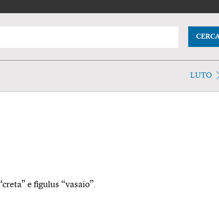
CERC
LUTO
“creta” e figulus “vasaio”.