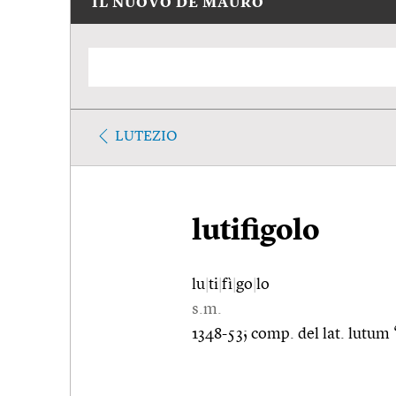
IL NUOVO DE MAURO
LUTEZIO
lutifigolo
lu
|
ti
|
fì
|
go
|
lo
s.m.
1348-53; comp. del lat. lutum 