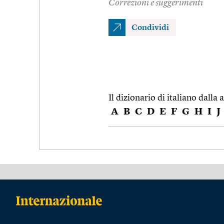
Correzioni e suggerimenti
Condividi
Il dizionario di italiano dalla a
A
B
C
D
E
F
G
H
I
J