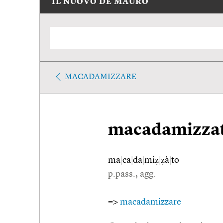
IL NUOVO DE MAURO
MACADAMIZZARE
macadamizza
ma
|
ca
|
da
|
miẓ
|
ẓà
|
to
p.pass., agg.
=>
macadamizzare