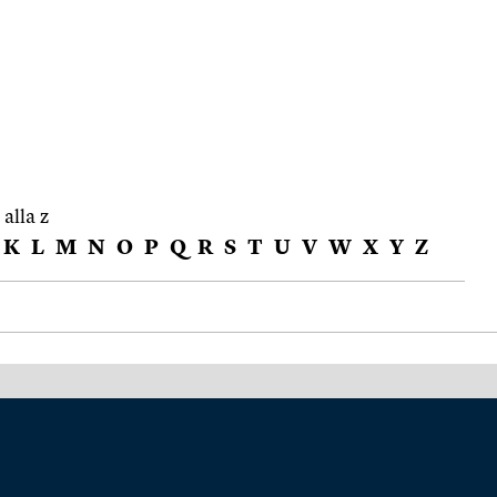
 alla z
K
L
M
N
O
P
Q
R
S
T
U
V
W
X
Y
Z