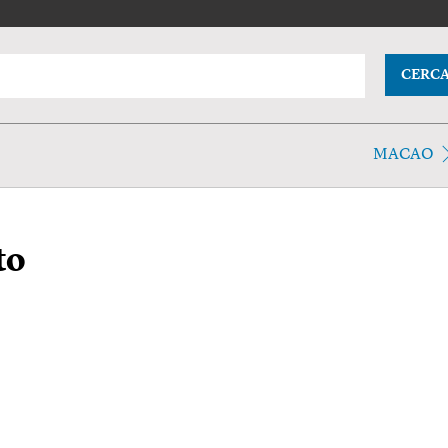
CERC
MACAO
to