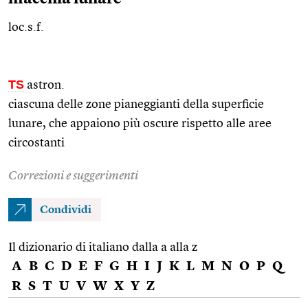
loc.s.f.
TS
astron.
ciascuna delle zone pianeggianti della superficie
lunare, che appaiono più oscure rispetto alle aree
circostanti
Correzioni e suggerimenti
Condividi
Il dizionario di italiano dalla a alla z
A
B
C
D
E
F
G
H
I
J
K
L
M
N
O
P
Q
R
S
T
U
V
W
X
Y
Z