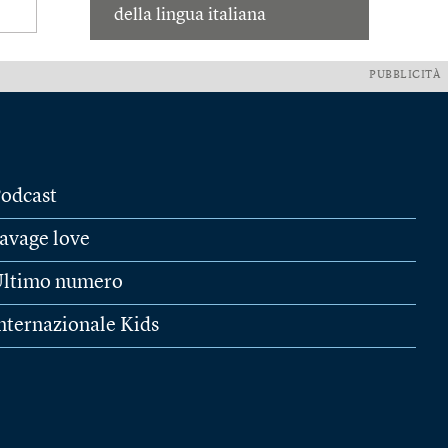
della lingua italiana
PUBBLICITÀ
odcast
avage love
ltimo numero
nternazionale Kids