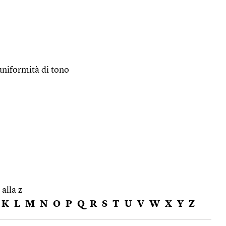
uniformità di tono
 alla z
K
L
M
N
O
P
Q
R
S
T
U
V
W
X
Y
Z