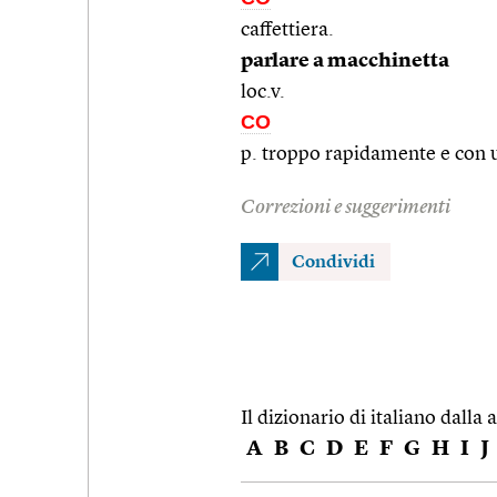
caffettiera.
parlare a macchinetta
loc.v.
CO
p. troppo rapidamente e con 
Correzioni e suggerimenti
Condividi
Il dizionario di italiano dalla a
A
B
C
D
E
F
G
H
I
J