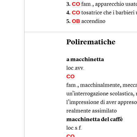
3.
CO
fam., apparecchio usato
4.
CO
tosatrice che i barbieri
5.
OB
accendino
Polirematiche
a macchinetta
loc.avv.
CO
fam., macchinalmente, mecca
un’interrogazione scolastica
l’impressione di aver appre
realmente assimilato
macchinetta del caffè
loc.s.f.
CO