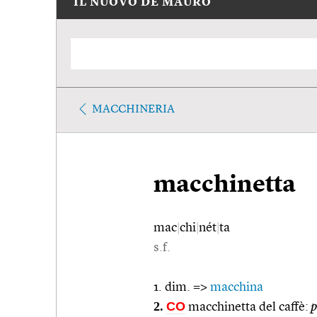
IL NUOVO DE MAURO
MACCHINERIA
macchinetta
mac
|
chi
|
nét
|
ta
s.f.
1. dim. =>
macchina
2.
CO
macchinetta del caffè:
p