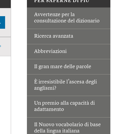
PER SAPERNE DI PIÙ
Avvertenze per la
consultazione del dizionario
A
Ricerca avanzata
Abbreviazioni
Il gran mare delle parole
È irresistibile l’ascesa degli
anglismi?
Un premio alla capacità di
adattamento
Il Nuovo vocabolario di base
della lingua italiana