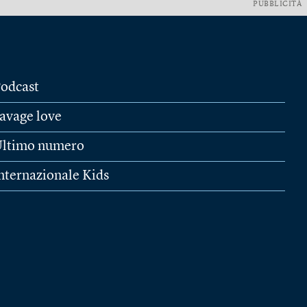
PUBBLICITÀ
odcast
avage love
ltimo numero
nternazionale Kids