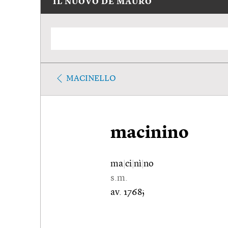
IL NUOVO DE MAURO
MACINELLO
macinino
ma
|
ci
|
nì
|
no
s.m.
av. 1768;