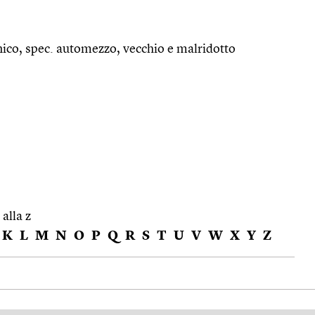
ico, spec. automezzo, vecchio e malridotto
 alla z
K
L
M
N
O
P
Q
R
S
T
U
V
W
X
Y
Z