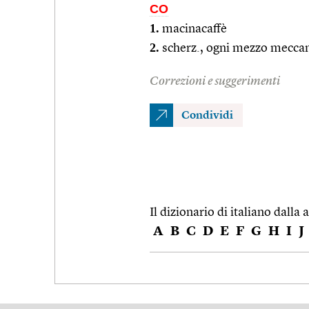
CO
1.
macinacaffè
2.
scherz., ogni mezzo meccan
Correzioni e suggerimenti
Condividi
Il dizionario di italiano dalla a
A
B
C
D
E
F
G
H
I
J