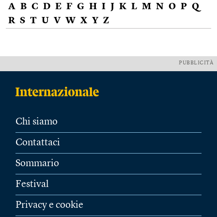
A
B
C
D
E
F
G
H
I
J
K
L
M
N
O
P
Q
R
S
T
U
V
W
X
Y
Z
PUBBLICITÀ
Chi siamo
Contattaci
Sommario
Festival
Privacy e cookie