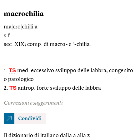
macrochilia
ma
|
cro
|
chi
|
lì
|
a
s.f.
2
sec. XIX; comp. di macro- e
-chilia.
TS
1.
med. eccessivo sviluppo delle labbra, congenito
o patologico
2.
TS
antrop. forte sviluppo delle labbra
Correzioni e suggerimenti
Condividi
Il dizionario di italiano dalla a alla z