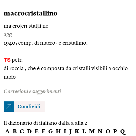
macrocristallino
ma
|
cro
|
cri
|
stal
|
lì
|
no
agg.
1940; comp. di macro- e cristallino.
TS
petr.
di roccia , che è composta da cristalli visibili a occhio
nudo
Correzioni e suggerimenti
Condividi
Il dizionario di italiano dalla a alla z
A
B
C
D
E
F
G
H
I
J
K
L
M
N
O
P
Q