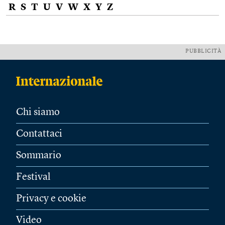
R
S
T
U
V
W
X
Y
Z
PUBBLICITÀ
Chi siamo
Contattaci
Sommario
Festival
Privacy e cookie
Video