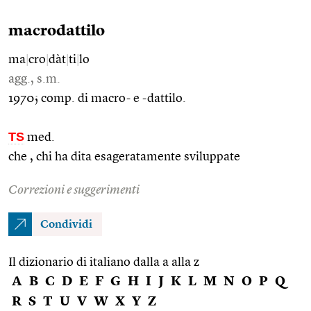
macrodattilo
ma
|
cro
|
dàt
|
ti
|
lo
agg., s.m.
1970; comp. di macro- e -dattilo.
TS
med.
che , chi ha dita esageratamente sviluppate
Correzioni e suggerimenti
Condividi
Il dizionario di italiano dalla a alla z
A
B
C
D
E
F
G
H
I
J
K
L
M
N
O
P
Q
R
S
T
U
V
W
X
Y
Z