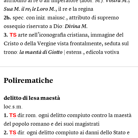
attribuito al re o all’imperatore (abbr. M.):
Vostra M.
;
Sua M. il re
;
le Loro M.
, il re e la regina
2b.
spec. con iniz. maiusc., attributo di supremo
ossequio riservato a Dio:
Divina M.
3.
TS
arte nell’iconografia cristiana, immagine del
Cristo o della Vergine vista frontalmente, seduta sul
trono:
la maestà di Giotto
|
estens., edicola votiva
Polirematiche
delitto di lesa maestà
loc.s.m.
1.
TS
dir.rom. ogni delitto compiuto contro la maestà
del popolo romano e dei suoi magistrati
2.
TS
dir. ogni delitto compiuto ai danni dello Stato e