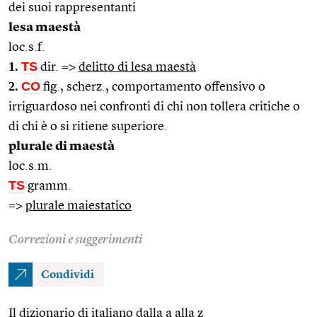
dei suoi rappresentanti
lesa maestà
loc.s.f.
1.
TS
dir. =>
delitto di lesa maestà
2.
CO
fig., scherz., comportamento offensivo o
irriguardoso nei confronti di chi non tollera critiche o
di chi è o si ritiene superiore.
plurale di maestà
loc.s.m.
TS
gramm.
=>
plurale maiestatico
Correzioni e suggerimenti
Condividi
Il dizionario di italiano dalla a alla z