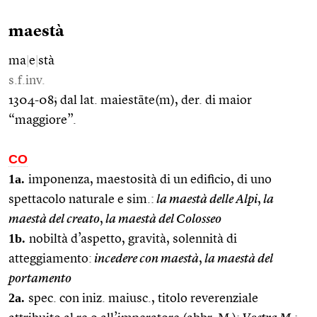
maestà
ma
|
e
|
stà
s.f.inv.
1304-08; dal lat. maiestāte(m), der. di maior
“maggiore”.
CO
1a.
imponenza, maestosità di un edificio, di uno
spettacolo naturale e sim.:
la maestà delle Alpi
,
la
maestà del creato
,
la maestà del Colosseo
1b.
nobiltà d’aspetto, gravità, solennità di
atteggiamento:
incedere con maestà
,
la maestà del
portamento
2a.
spec. con iniz. maiusc., titolo reverenziale