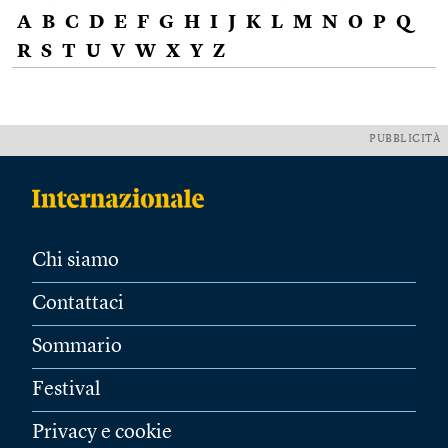
A
B
C
D
E
F
G
H
I
J
K
L
M
N
O
P
Q
R
S
T
U
V
W
X
Y
Z
PUBBLICITÀ
Chi siamo
Contattaci
Sommario
Festival
Privacy e cookie