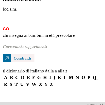
loc.s.m.
CO
chi insegna ai bambini in età prescolare
Correzioni e suggerimenti
Condividi
Il dizionario di italiano dalla a alla z
A
B
C
D
E
F
G
H
I
J
K
L
M
N
O
P
Q
R
S
T
U
V
W
X
Y
Z