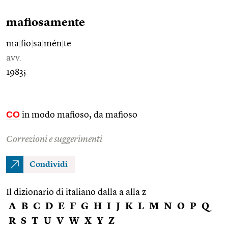
mafiosamente
ma
|
fio
|
sa
|
mén
|
te
avv.
1983;
CO
in modo mafioso, da mafioso
Correzioni e suggerimenti
Condividi
Il dizionario di italiano dalla a alla z
A
B
C
D
E
F
G
H
I
J
K
L
M
N
O
P
Q
R
S
T
U
V
W
X
Y
Z