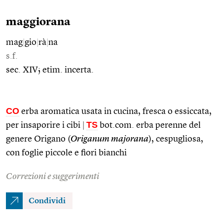
maggiorana
mag
|
gio
|
rà
|
na
s.f.
sec. XIV; etim. incerta.
CO
erba aromatica usata in cucina, fresca o essiccata,
TS
per insaporire i cibi
|
bot.com. erba perenne del
genere Origano (
Origanum majorana
), cespugliosa,
con foglie piccole e fiori bianchi
Correzioni e suggerimenti
Condividi