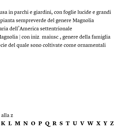
a in parchi e giardini, con foglie lucide e grandi
pianta sempreverde del genere Magnolia
naria dell’America settentrionale
Magnolia
|
con iniz. maiusc., genere della famiglia
ecie del quale sono coltivate come ornamentali
 alla z
K
L
M
N
O
P
Q
R
S
T
U
V
W
X
Y
Z