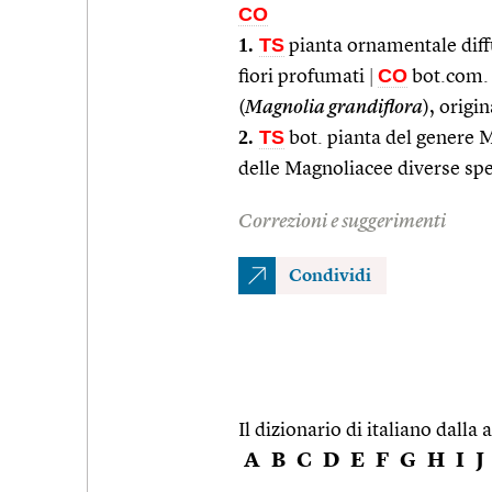
CO
1.
TS
pianta ornamentale diffus
CO
fiori profumati
|
bot.com. 
(
Magnolia grandiflora
), origi
2.
TS
bot. pianta del genere 
delle Magnoliacee diverse sp
Correzioni e suggerimenti
Condividi
Il dizionario di italiano dalla a
A
B
C
D
E
F
G
H
I
J