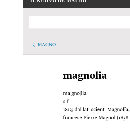
IL NUOVO DE MAURO
MAGNO-
magnolia
ma
|
gnò
|
lia
s.f.
1813; dal lat. scient. Magnolĭ
francese Pierre Magnol (1638-