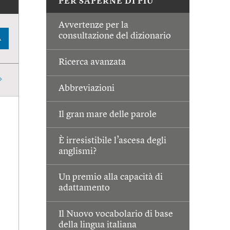
PER SAPERNE DI PIÙ
Avvertenze per la
consultazione del dizionario
A
Ricerca avanzata
Abbreviazioni
Il gran mare delle parole
È irresistibile l’ascesa degli
anglismi?
Un premio alla capacità di
adattamento
Il Nuovo vocabolario di base
della lingua italiana