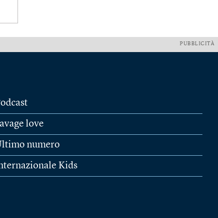
PUBBLICITÀ
odcast
avage love
ltimo numero
nternazionale Kids