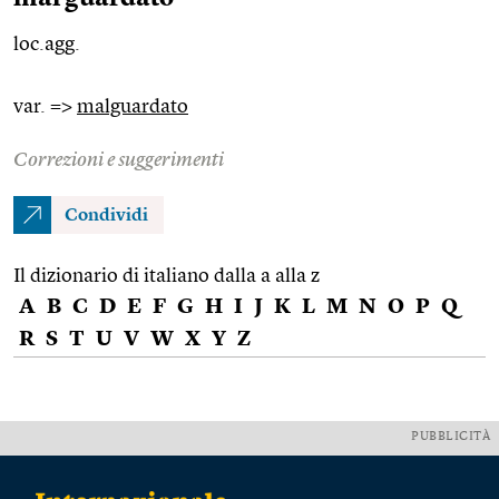
loc.agg.
var. =>
malguardato
Correzioni e suggerimenti
Condividi
Il dizionario di italiano dalla a alla z
A
B
C
D
E
F
G
H
I
J
K
L
M
N
O
P
Q
R
S
T
U
V
W
X
Y
Z
PUBBLICITÀ