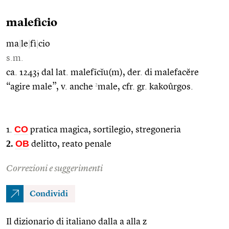
maleficio
ma
|
le
|
fì
|
cio
s.m.
ca. 1243; dal lat. malefīcĭu(m), der. di malefacĕre
2
“agire male”, v. anche
male, cfr. gr. kakoûrgos.
CO
1.
pratica magica, sortilegio, stregoneria
2.
OB
delitto, reato penale
Correzioni e suggerimenti
Condividi
Il dizionario di italiano dalla a alla z