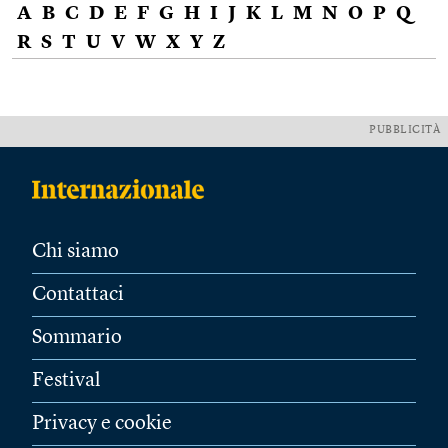
A
B
C
D
E
F
G
H
I
J
K
L
M
N
O
P
Q
R
S
T
U
V
W
X
Y
Z
PUBBLICITÀ
Chi siamo
Contattaci
Sommario
Festival
Privacy e cookie