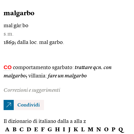
malgarbo
mal
|
gàr
|
bo
s.m.
1869; dalla loc. mal garbo.
CO
comportamento sgarbato:
trattare qcn. con
malgarbo
; villania:
fare un malgarbo
Correzioni e suggerimenti
Condividi
Il dizionario di italiano dalla a alla z
A
B
C
D
E
F
G
H
I
J
K
L
M
N
O
P
Q