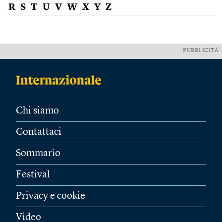
R
S
T
U
V
W
X
Y
Z
PUBBLICITÀ
Chi siamo
Contattaci
Sommario
Festival
Privacy e cookie
Video