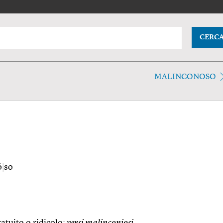
CERC
MALINCONOSO
ó
|
so
tuito o ridicolo:
versi malinconiosi