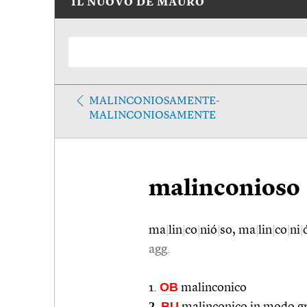
IL NUOVO DE MAURO
MALINCONIOSAMENTE-
MALINCONIOSAMENTE
malinconioso
ma
|
lin
|
co
|
nió
|
so, ma
|
lin
|
co
|
ni
|
agg.
OB
1.
malinconico
2.
BU
malinconico in modo gra