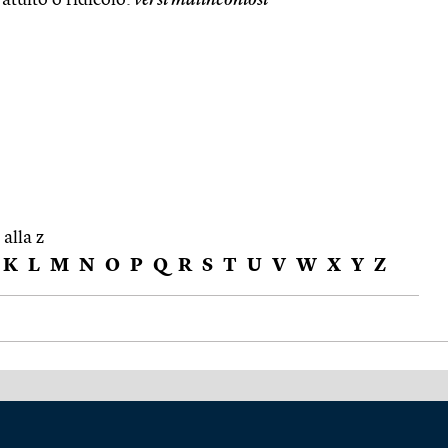
 alla z
K
L
M
N
O
P
Q
R
S
T
U
V
W
X
Y
Z