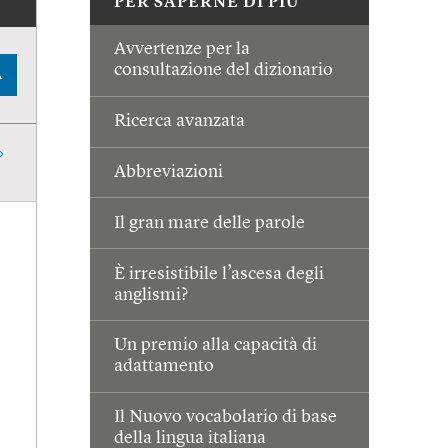
PER SAPERNE DI PIÙ
Avvertenze per la
consultazione del dizionario
A
Ricerca avanzata
Abbreviazioni
Il gran mare delle parole
È irresistibile l’ascesa degli
anglismi?
Un premio alla capacità di
adattamento
Il Nuovo vocabolario di base
della lingua italiana