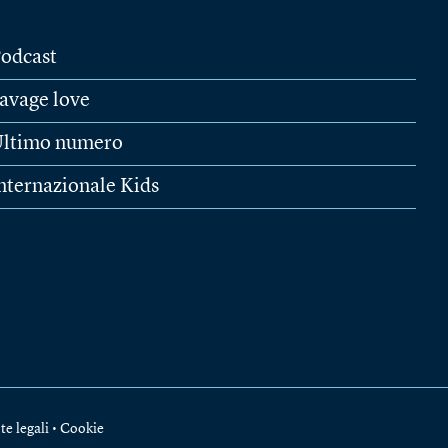
odcast
avage love
ltimo numero
nternazionale Kids
te legali
•
Cookie