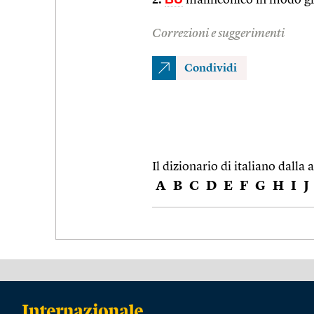
Correzioni e suggerimenti
Condividi
Il dizionario di italiano dalla a
A
B
C
D
E
F
G
H
I
J