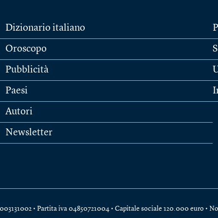
Dizionario italiano
P
Oroscopo
S
Pubblicità
U
Paesi
I
Autori
Newsletter
e 04003131002 • Partita iva 04850721004 • Capitale sociale 120.000 euro •
No