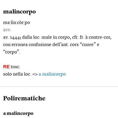
malincorpo
ma
|
lin
|
còr
|
po
avv.
av. 1444; dalla loc. male in corpo, cfr. fr. à contre-cor,
con erronea confusione dell’ant. cors “cuore” e
“corpo”.
RE
tosc.
solo nella loc. =>
a malincorpo
Polirematiche
a malincorpo