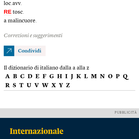
loc.avv.
RE
tosc.
a malincuore.
Correzioni e suggerimenti
Condividi
Il dizionario di italiano dalla a alla z
A
B
C
D
E
F
G
H
I
J
K
L
M
N
O
P
Q
R
S
T
U
V
W
X
Y
Z
PUBBLICITÀ