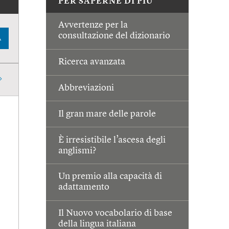
PER SAPERNE DI PIÙ
Avvertenze per la
consultazione del dizionario
A
Ricerca avanzata
Abbreviazioni
Il gran mare delle parole
È irresistibile l’ascesa degli
anglismi?
Un premio alla capacità di
adattamento
Il Nuovo vocabolario di base
della lingua italiana