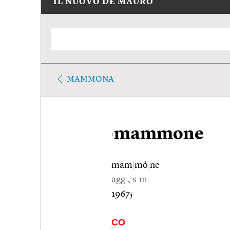
IL NUOVO DE MAURO
MAMMONA
mammone
1
mam
|
mó
|
ne
agg., s.m.
1967;
CO