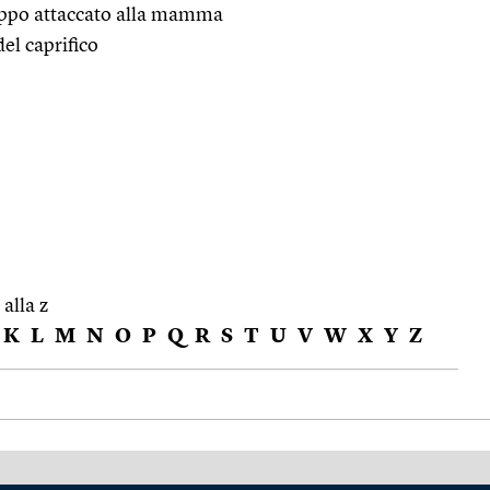
roppo attaccato alla mamma
el caprifico
 alla z
K
L
M
N
O
P
Q
R
S
T
U
V
W
X
Y
Z