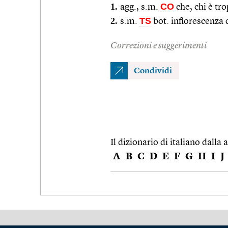
1.
CO
agg., s.m.
che, chi è t
2.
TS
s.m.
bot. infiorescenza d
Correzioni e suggerimenti
Condividi
Il dizionario di italiano dalla a
A
B
C
D
E
F
G
H
I
J