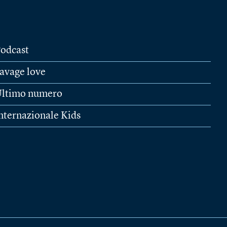
odcast
avage love
ltimo numero
nternazionale Kids