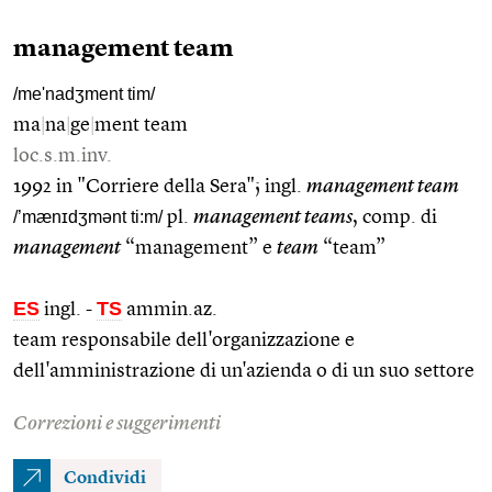
management team
/me'nadʒment tim/
ma
|
na
|
ge
|
ment team
loc.s.m.inv.
1992 in "Corriere della Sera"; ingl.
management team
/’mænɪdʒmənt ti:m/
pl.
management teams
, comp. di
management
“management” e
team
“team”
ES
TS
ingl.
-
ammin.az.
team responsabile dell'organizzazione e
dell'amministrazione di un'azienda o di un suo settore
Correzioni e suggerimenti
Condividi