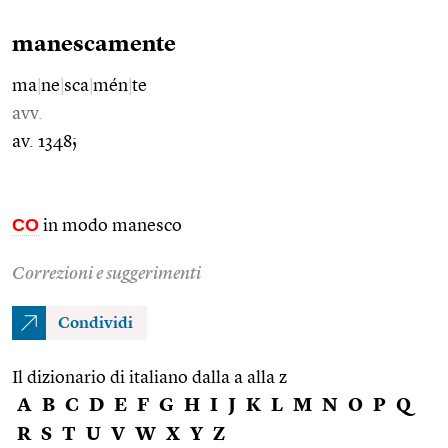
manescamente
ma
|
ne
|
sca
|
mén
|
te
avv.
av. 1348;
CO
in modo manesco
Correzioni e suggerimenti
Condividi
Il dizionario di italiano dalla a alla z
A
B
C
D
E
F
G
H
I
J
K
L
M
N
O
P
Q
R
S
T
U
V
W
X
Y
Z