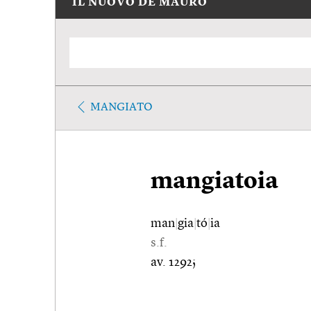
IL NUOVO DE MAURO
MANGIATO
mangiatoia
man
|
gia
|
tó
|
ia
s.f.
av. 1292;