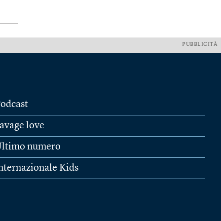
PUBBLICITÀ
odcast
avage love
ltimo numero
nternazionale Kids