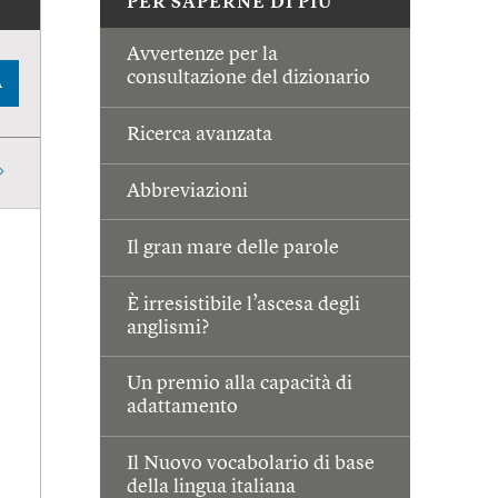
PER SAPERNE DI PIÙ
Avvertenze per la
consultazione del dizionario
A
Ricerca avanzata
Abbreviazioni
Il gran mare delle parole
È irresistibile l’ascesa degli
anglismi?
Un premio alla capacità di
adattamento
Il Nuovo vocabolario di base
della lingua italiana