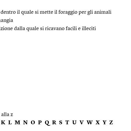
dentro il quale si mette il foraggio per gli animali
 mangia
ione dalla quale si ricavano facili e illeciti
 alla z
K
L
M
N
O
P
Q
R
S
T
U
V
W
X
Y
Z