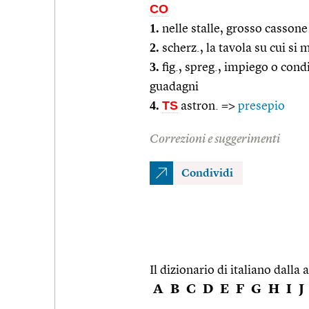
CO
1.
nelle stalle, grosso cassone 
2.
scherz., la tavola su cui si
3.
fig., spreg., impiego o condiz
guadagni
4.
TS
astron. =>
presepio
Correzioni e suggerimenti
Condividi
Il dizionario di italiano dalla a
A
B
C
D
E
F
G
H
I
J