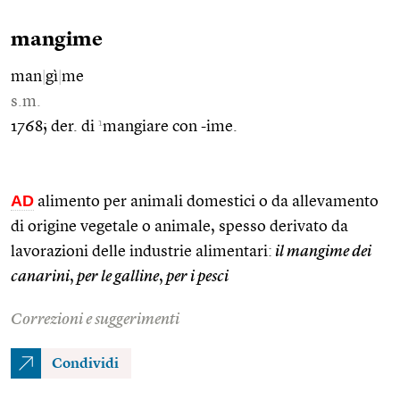
mangime
man
|
gì
|
me
s.m.
1
1768; der. di
mangiare con -ime.
AD
alimento per animali domestici o da allevamento
di origine vegetale o animale, spesso derivato da
lavorazioni delle industrie alimentari:
il mangime dei
canarini
,
per le galline
,
per i pesci
Correzioni e suggerimenti
Condividi