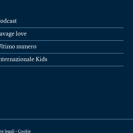
odcast
avage love
ltimo numero
nternazionale Kids
te legali
•
Cookie