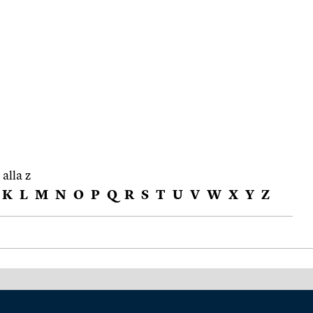
 alla z
K
L
M
N
O
P
Q
R
S
T
U
V
W
X
Y
Z