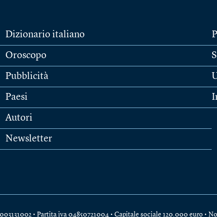
Dizionario italiano
P
Oroscopo
S
Pubblicità
U
Paesi
I
Autori
Newsletter
e 04003131002 • Partita iva 04850721004 • Capitale sociale 120.000 euro •
No