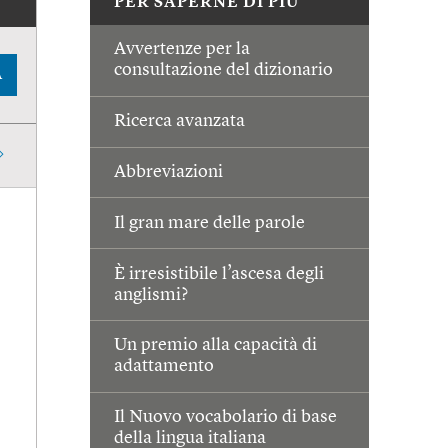
PER SAPERNE DI PIÙ
Avvertenze per la
consultazione del dizionario
A
Ricerca avanzata
Abbreviazioni
Il gran mare delle parole
È irresistibile l’ascesa degli
anglismi?
Un premio alla capacità di
adattamento
Il Nuovo vocabolario di base
della lingua italiana