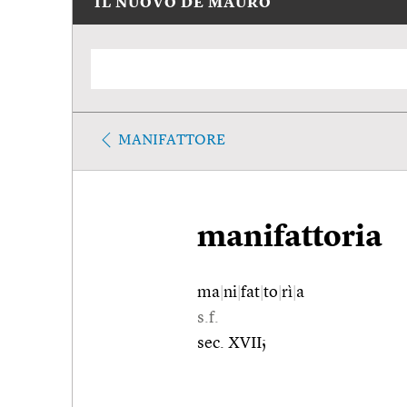
IL NUOVO DE MAURO
MANIFATTORE
manifattoria
ma
|
ni
|
fat
|
to
|
rì
|
a
s.f.
sec. XVII;