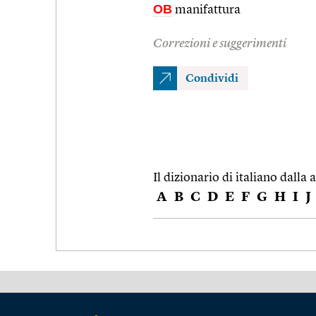
OB
manifattura
Correzioni e suggerimenti
Condividi
Il dizionario di italiano dalla a
A
B
C
D
E
F
G
H
I
J