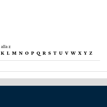
 alla z
K
L
M
N
O
P
Q
R
S
T
U
V
W
X
Y
Z