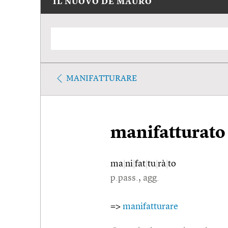
IL NUOVO DE MAURO
MANIFATTURARE
manifatturato
ma
|
ni
|
fat
|
tu
|
rà
|
to
p.pass., agg.
=>
manifatturare