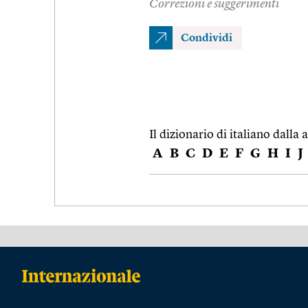
Correzioni e suggerimenti
Condividi
Il dizionario di italiano dalla a
A
B
C
D
E
F
G
H
I
J