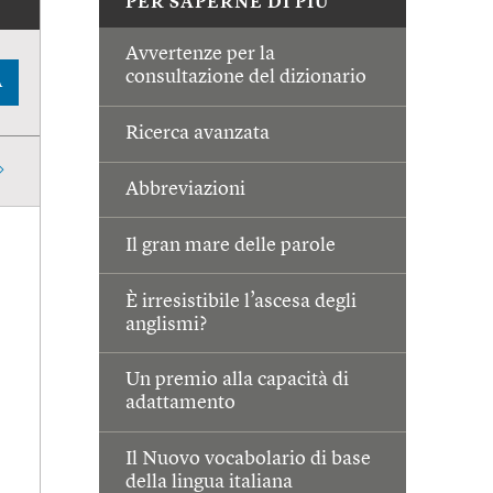
PER SAPERNE DI PIÙ
Avvertenze per la
consultazione del dizionario
A
Ricerca avanzata
Abbreviazioni
Il gran mare delle parole
È irresistibile l’ascesa degli
anglismi?
Un premio alla capacità di
adattamento
Il Nuovo vocabolario di base
della lingua italiana