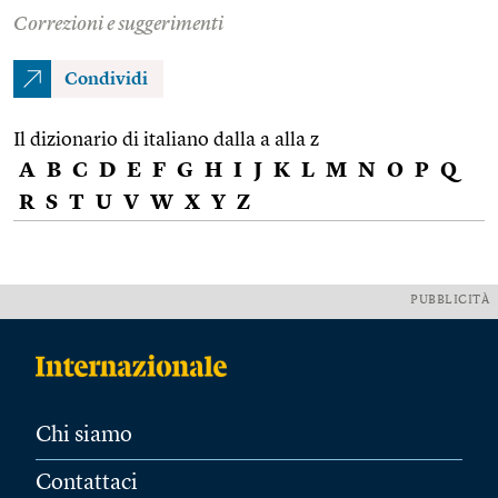
Correzioni e suggerimenti
Condividi
Il dizionario di italiano dalla a alla z
A
B
C
D
E
F
G
H
I
J
K
L
M
N
O
P
Q
R
S
T
U
V
W
X
Y
Z
PUBBLICITÀ
Chi siamo
Contattaci