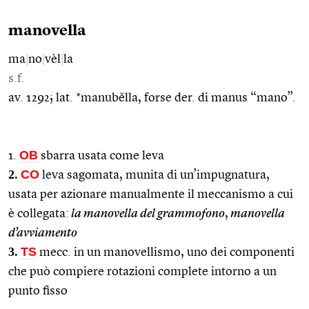
manovella
ma
|
no
|
vèl
|
la
s.f.
av. 1292; lat. *manubĕlla, forse der. di manus “mano”.
OB
1.
sbarra usata come leva
2.
CO
leva sagomata, munita di un’impugnatura,
usata per azionare manualmente il meccanismo a cui
è collegata:
la manovella del grammofono
,
manovella
d’avviamento
3.
TS
mecc. in un manovellismo, uno dei componenti
che può compiere rotazioni complete intorno a un
punto fisso