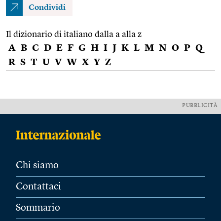
Condividi
Il dizionario di italiano dalla a alla z
A
B
C
D
E
F
G
H
I
J
K
L
M
N
O
P
Q
R
S
T
U
V
W
X
Y
Z
PUBBLICITÀ
Chi siamo
Contattaci
Sommario