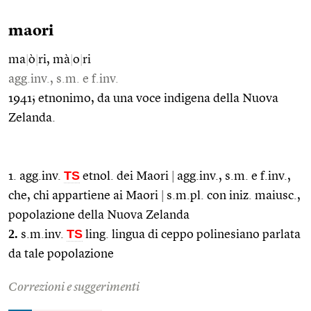
maori
ma
|
ò
|
ri, mà
|
o
|
ri
agg.inv., s.m. e f.inv.
1941; etnonimo, da una voce indigena della Nuova
Zelanda.
TS
1. agg.inv.
etnol. dei Maori
|
agg.inv., s.m. e f.inv.,
che, chi appartiene ai Maori
|
s.m.pl. con iniz. maiusc.,
popolazione della Nuova Zelanda
2.
TS
s.m.inv.
ling. lingua di ceppo polinesiano parlata
da tale popolazione
Correzioni e suggerimenti