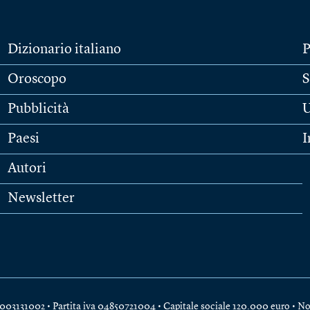
Dizionario italiano
P
Oroscopo
S
Pubblicità
U
Paesi
I
Autori
Newsletter
e 04003131002 • Partita iva 04850721004 • Capitale sociale 120.000 euro •
No