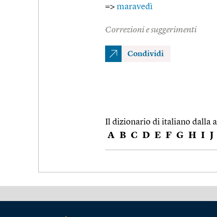
=>
maravedì
Correzioni e suggerimenti
Condividi
Il dizionario di italiano dalla a
A
B
C
D
E
F
G
H
I
J