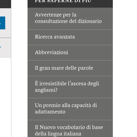
PER SAPERNE DI PIÙ
Avvertenze per la
consultazione del dizionario
A
Ricerca avanzata
Abbreviazioni
Il gran mare delle parole
È irresistibile l’ascesa degli
anglismi?
Un premio alla capacità di
adattamento
Il Nuovo vocabolario di base
della lingua italiana