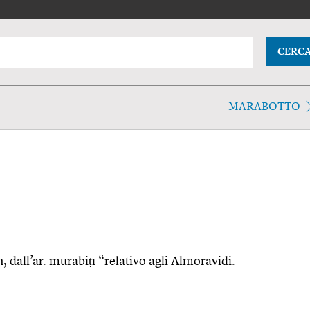
CERC
MARABOTTO
n, dall’ar. murābiṭī “relativo agli Almoravidi.