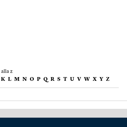
 alla z
K
L
M
N
O
P
Q
R
S
T
U
V
W
X
Y
Z