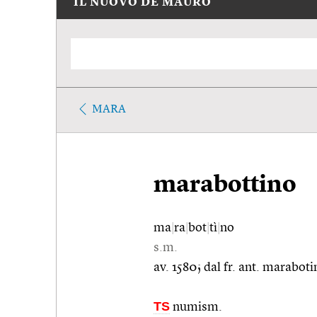
IL NUOVO DE MAURO
MARA
marabottino
ma
|
ra
|
bot
|
tì
|
no
s.m.
av. 1580; dal fr. ant. maraboti
TS
numism.