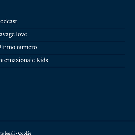
odcast
avage love
ltimo numero
nternazionale Kids
te legali
•
Cookie