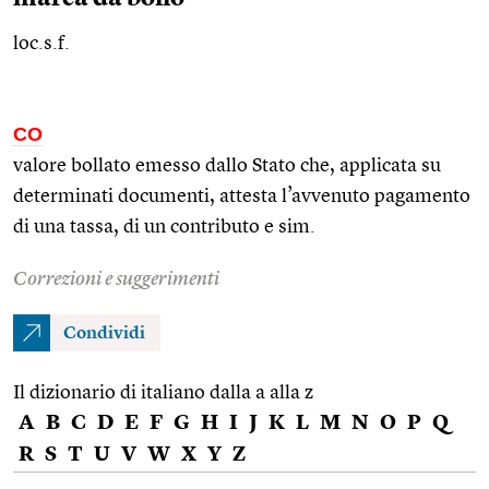
loc.s.f.
CO
valore bollato emesso dallo Stato che, applicata su
determinati documenti, attesta l’avvenuto pagamento
di una tassa, di un contributo e
sim.
Correzioni e suggerimenti
Condividi
Il dizionario di italiano dalla a alla z
A
B
C
D
E
F
G
H
I
J
K
L
M
N
O
P
Q
R
S
T
U
V
W
X
Y
Z