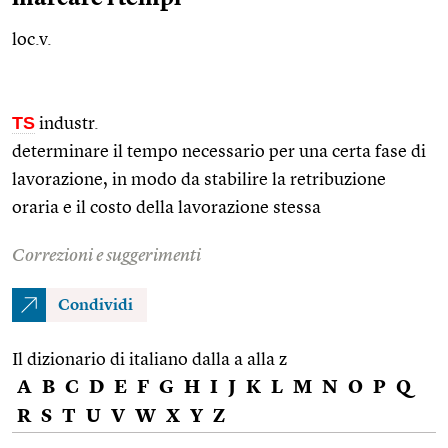
loc.v.
TS
industr.
determinare il tempo necessario per una certa fase di
lavorazione, in modo da stabilire la retribuzione
oraria e il costo della lavorazione stessa
Correzioni e suggerimenti
Condividi
Il dizionario di italiano dalla a alla z
A
B
C
D
E
F
G
H
I
J
K
L
M
N
O
P
Q
R
S
T
U
V
W
X
Y
Z