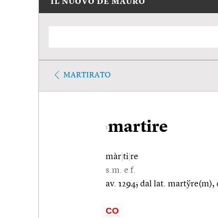
IL NUOVO DE MAURO
MARTIRATO
martire
1
màr
|
ti
|
re
s.m. e f.
av. 1294; dal lat. martўre(m),
CO