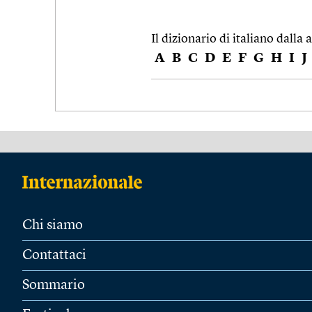
Il dizionario di italiano dalla a
A
B
C
D
E
F
G
H
I
J
Chi siamo
Contattaci
Sommario