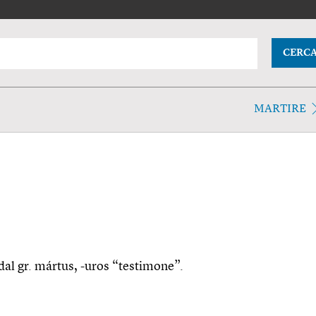
CERC
MARTIRE
 dal gr. mártus, -uros “testimone”.