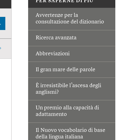
PER SAPERNE DI PIÙ
Avvertenze per la
consultazione del dizionario
A
Ricerca avanzata
Abbreviazioni
Il gran mare delle parole
È irresistibile l’ascesa degli
anglismi?
Un premio alla capacità di
adattamento
Il Nuovo vocabolario di base
della lingua italiana