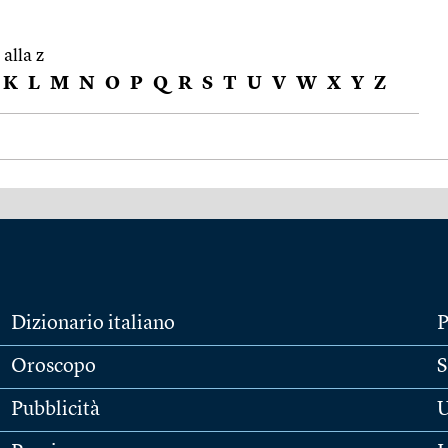
 alla z
K
L
M
N
O
P
Q
R
S
T
U
V
W
X
Y
Z
Dizionario italiano
P
Oroscopo
S
Pubblicità
U