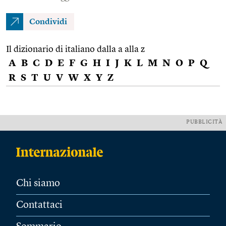
Condividi
Il dizionario di italiano dalla a alla z
A
B
C
D
E
F
G
H
I
J
K
L
M
N
O
P
Q
R
S
T
U
V
W
X
Y
Z
PUBBLICITÀ
Chi siamo
Contattaci