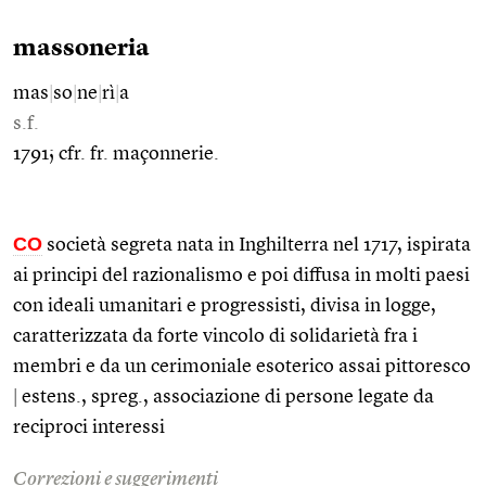
massoneria
mas
|
so
|
ne
|
rì
|
a
s.f.
1791; cfr. fr. maçonnerie.
CO
società segreta nata in Inghilterra nel 1717, ispirata
ai principi del razionalismo e poi diffusa in molti paesi
con ideali umanitari e progressisti, divisa in logge,
caratterizzata da forte vincolo di solidarietà fra i
membri e da un cerimoniale esoterico assai pittoresco
|
estens., spreg., associazione di persone legate da
reciproci interessi
Correzioni e suggerimenti