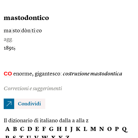
mastodontico
ma
|
sto
|
dòn
|
ti
|
co
agg.
1891;
CO
enorme, gigantesco:
costruzione mastodontica
Correzioni e suggerimenti
Condividi
Il dizionario di italiano dalla a alla z
A
B
C
D
E
F
G
H
I
J
K
L
M
N
O
P
Q