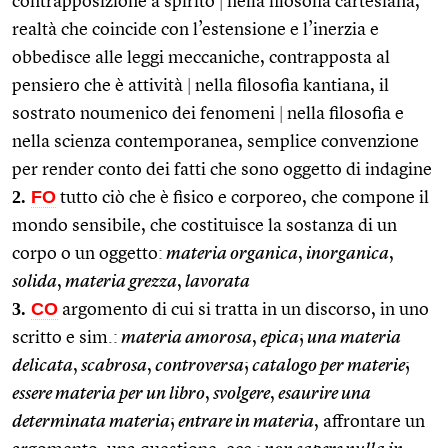
contrapposizione a spirito
|
nella filosofia cartesiana,
realtà che coincide con l’estensione e l’inerzia e
obbedisce alle leggi meccaniche, contrapposta al
pensiero che è attività
|
nella filosofia kantiana, il
sostrato noumenico dei fenomeni
|
nella filosofia e
nella scienza contemporanea, semplice convenzione
per render conto dei fatti che sono oggetto di indagine
2.
FO
tutto ciò che è fisico e corporeo, che compone il
mondo sensibile, che costituisce la sostanza di un
corpo o un oggetto:
materia organica
,
inorganica
,
solida
,
materia grezza
,
lavorata
3.
CO
argomento di cui si tratta in un discorso, in uno
scritto e sim.:
materia amorosa
,
epica
;
una materia
delicata
,
scabrosa
,
controversa
;
catalogo per materie
;
essere materia per un libro
,
svolgere
,
esaurire una
determinata materia
;
entrare in materia
, affrontare un