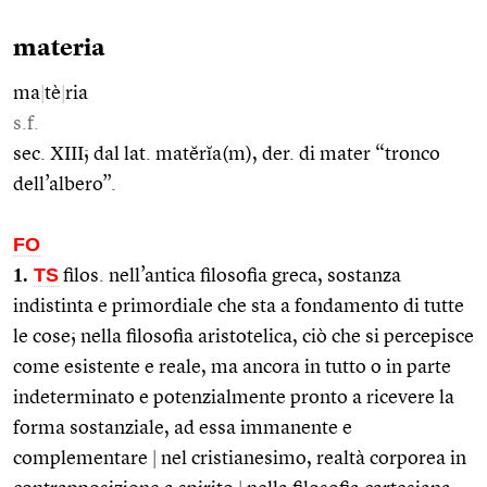
materia
ma
|
tè
|
ria
s.f.
sec. XIII; dal lat. matĕrĭa(m), der. di mater “tronco
dell’albero”.
FO
1.
TS
filos. nell’antica filosofia greca, sostanza
indistinta e primordiale che sta a fondamento di tutte
le cose; nella filosofia aristotelica, ciò che si percepisce
come esistente e reale, ma ancora in tutto o in parte
indeterminato e potenzialmente pronto a ricevere la
forma sostanziale, ad essa immanente e
complementare
|
nel cristianesimo, realtà corporea in