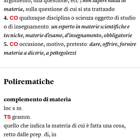
argomento, una questione, ecc.;
non sapere nulla in
materia
, sulla questione di cui si sta trattando
4.
CO
qualunque disciplina o scienza oggetto di studio
o di insegnamento:
un esperto in materie scientifiche e
tecniche
,
materie d’esame
,
d’insegnamento
,
obbligatorie
5.
CO
occasione, motivo, pretesto:
dare
,
offrire
,
fornire
materia a dicerie
,
a pettegolezzi
Polirematiche
complemento di materia
loc.s.m.
TS
gramm.
quello che indica la materia di cui è fatta una cosa,
retto dalle prep. di, in